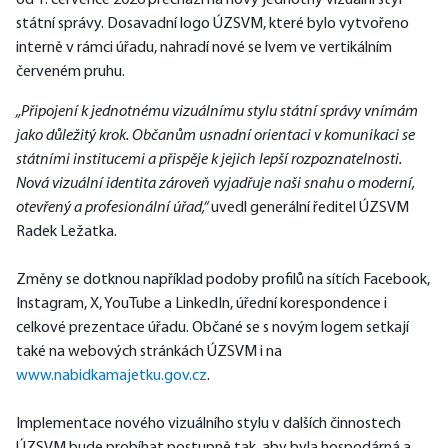
od 1. července 2026 přechází na nový jednotný vizuální styl 
státní správy. Dosavadní logo ÚZSVM, které bylo vytvořeno 
interně v rámci úřadu, nahradí nové se lvem ve vertikálním 
červeném pruhu.
„Připojení k jednotnému vizuálnímu stylu státní správy vnímám 
jako důležitý krok. Občanům usnadní orientaci v komunikaci se 
státními institucemi a přispěje k jejich lepší rozpoznatelnosti. 
Nová vizuální identita zároveň vyjadřuje naši snahu o moderní, 
otevřený a profesionální úřad,“
 uvedl generální ředitel ÚZSVM 
Radek Ležatka.
Změny se dotknou například podoby profilů na sítích Facebook, 
Instagram, X, YouTube a LinkedIn, úřední korespondence i 
celkové prezentace úřadu. Občané se s novým logem setkají 
také na webových stránkách ÚZSVM i na 
www.nabidkamajetku.gov.cz
.
Implementace nového vizuálního stylu v dalších činnostech 