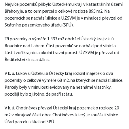
Nejvíce pozemků přibylo Ústeckému kraji v katastrálním území 
Břehoryje, a to osm parcel o celkové rozloze 895 m2. Na 
pozemcích se nachází silnice a ÚZSVM je v minulosti převzal od 
Státního pozemkového úřadu (SPÚ).
Tři pozemky o výměře 1 393 m2 obdržel Ústecký kraj v k. ú. 
Roudnice nad Labem. Část pozemků se nachází pod silnicí a 
část tvoří krajnici a okolní travní porost. ÚZSVM je převzal od 
Ředitelství silnic a dálnic.
V k. ú. Lukov u Úštěku si Ústecký kraj rozšířil majetek o dva 
pozemky o celkové výměře 68 m2, na kterých se nachází silnice. 
Parcely byly v minulosti evidovány na neznámé vlastníky, 
později bylo zjištěno, že patří státu.
V k. ú. Chotiněves převzal Ústecký kraj pozemek o rozloze 20 
m2 v okrajové části obce Chotiněves, který je součástí silnice. 
Úřad parcelu získal od SPÚ.