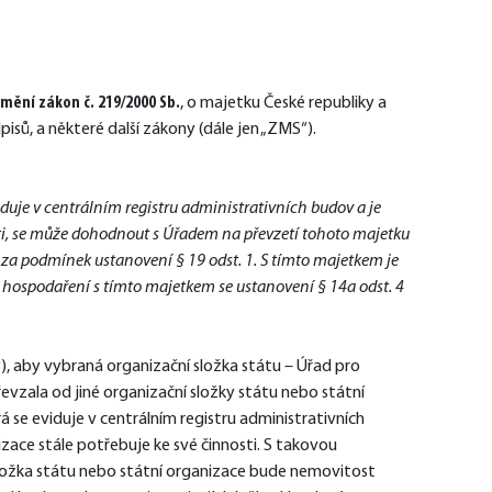
 mění zákon č. 219/2000 Sb.
, o majetku České republiky a 
isů, a některé další zákony (dále jen „ZMS“).
duje v centrálním registru administrativních budov a je 
ti, se může dohodnout s Úřadem na převzetí tohoto majetku 
 za podmínek ustanovení § 19 odst. 1. S tímto majetkem je 
 hospodaření s tímto majetkem se ustanovení § 14a odst. 4 
aby vybraná organizační složka státu – Úřad pro 
vzala od jiné organizační složky státu nebo státní 
se eviduje v centrálním registru administrativních 
izace stále potřebuje ke své činnosti. S takovou 
ložka státu nebo státní organizace bude nemovitost 