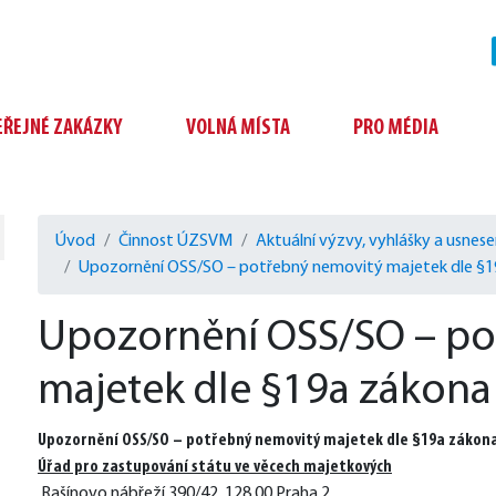
EŘEJNÉ ZAKÁZKY
VOLNÁ MÍSTA
PRO MÉDIA
Úvod
Činnost ÚZSVM
Aktuální výzvy, vyhlášky a usnese
Upozornění OSS/SO – potřebný nemovitý majetek dle §19
Upozornění OSS/SO – po
majetek dle §19a zákona 
Upozornění OSS/SO – potřebný nemovitý majetek dle §19a zákona 
Úřad pro zastupování státu ve věcech majetkových
 Rašínovo nábřeží 390/42, 128 00 Praha 2