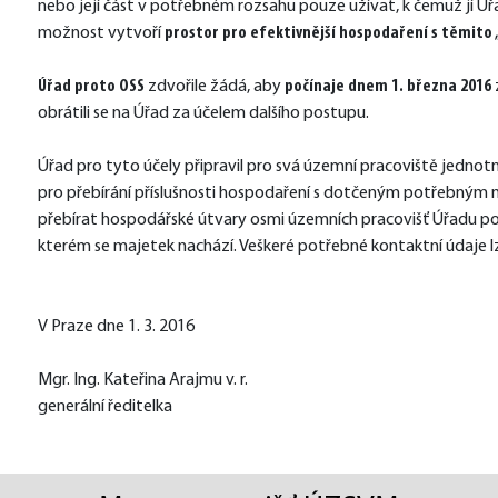
nebo její část v potřebném rozsahu pouze užívat, k čemuž jí Úřa
možnost vytvoří 
prostor pro efektivnější hospodaření s těmito
Úřad proto OSS
 zdvořile žádá, aby
 počínaje dnem 1. března 2016
obrátili se na Úřad za účelem dalšího postupu.
Úřad pro tyto účely připravil pro svá územní pracoviště jed
pro přebírání příslušnosti hospodaření s dotčeným potřebn
přebírat hospodářské útvary osmi územních pracovišť Úřadu podl
kterém se majetek nachází. Veškeré potřebné kontaktní údaje lz
V Praze dne 1. 3. 2016
Mgr. Ing. Kateřina Arajmu v. r.
generální ředitelka