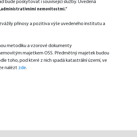
d bude poskytovat i související služby. Uvedená 
 „administrativními nemovitostmi.“
 zvážily přínosy a pozitiva výše uvedeného institutu a 
notnou metodiku a vzorové dokumenty
ým nemovitým majetkem OSS. Předmětný majetek budou 
e toho, pod které z nich spadá katastrální území, ve 
e nalézt 
zde
.