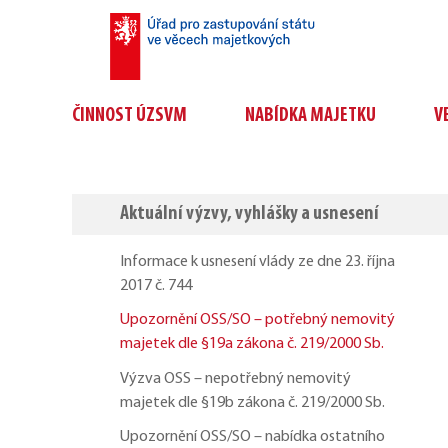
ČINNOST ÚZSVM
NABÍDKA MAJETKU
V
Aktuální výzvy, vyhlášky a usnesení
Informace k usnesení vlády ze dne 23. října
2017 č. 744
Upozornění OSS/SO – potřebný nemovitý
majetek dle §19a zákona č. 219/2000 Sb.
Výzva OSS – nepotřebný nemovitý
majetek dle §19b zákona č. 219/2000 Sb.
Upozornění OSS/SO – nabídka ostatního