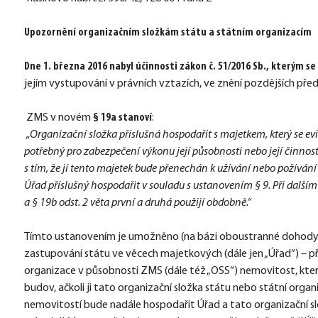
Upozornění organizačním složkám státu a státním organizacím
Dne 1. března 2016 nabyl účinnosti zákon č. 51/2016 Sb., kterým se
jejím vystupování v právních vztazích, ve znění pozdějších předp
 ZMS v novém 
§ 19a stanoví
:
 „Organizační složka příslušná hospodařit s majetkem, který se evi
potřebný pro zabezpečení výkonu její působnosti nebo její činnos
s tím, že jí tento majetek bude přenechán k užívání nebo požívání
Úřad příslušný hospodařit v souladu s ustanovením § 9. Při dalším
a § 19b odst. 2 věta první a druhá použijí obdobně.“
Tímto ustanovením je umožněno (na bázi oboustranné dohody), 
zastupování státu ve věcech majetkových (dále jen „Úřad“) – pře
organizace v působnosti ZMS (dále též „OSS“) nemovitost, která 
budov, ačkoli ji tato organizační složka státu nebo státní organ
nemovitostí bude nadále hospodařit Úřad a tato organizační s