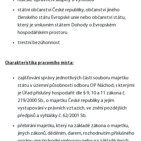
řidičské oprávnění skupiny B výhodou
státní občanství České republiky, občanství jiného
členského státu Evropské unie nebo občanství státu,
který je smluvním státem Dohody o Evropském
hospodářském prostoru
trestní bezúhonnost
Charakteristika pracovního místa:
zajišťování správy jednotlivých částí souboru majetku
státu v územní působnosti odboru OP Náchod, s kterými
je Úřad příslušný hospodařit dle § 9, 10 a 11 zákona č.
219/2000 Sb., o majetku České republiky a jejím
vystupování v právních vztazích, ve znění pozdějších
předpisů a vyhlášky č. 62/2001 Sb.
přebírání majetku, který na základě zákona o majetku,
jiných zákonů, děděním, darem, rozhodnutím příslušného