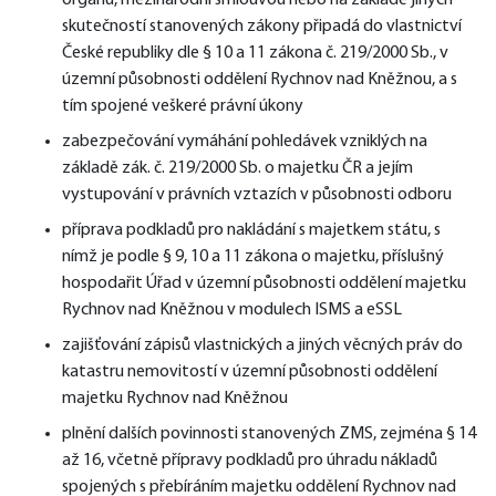
orgánu, mezinárodní smlouvou nebo na základě jiných
skutečností stanovených zákony připadá do vlastnictví
České republiky dle § 10 a 11 zákona č. 219/2000 Sb., v
územní působnosti oddělení Rychnov nad Kněžnou, a s
tím spojené veškeré právní úkony
zabezpečování vymáhání pohledávek vzniklých na
základě zák. č. 219/2000 Sb. o majetku ČR a jejím
vystupování v právních vztazích v působnosti odboru
příprava podkladů pro nakládání s majetkem státu, s
nímž je podle § 9, 10 a 11 zákona o majetku, příslušný
hospodařit Úřad v územní působnosti oddělení majetku
Rychnov nad Kněžnou v modulech ISMS a eSSL
zajišťování zápisů vlastnických a jiných věcných práv do
katastru nemovitostí v územní působnosti oddělení
majetku Rychnov nad Kněžnou
plnění dalších povinnosti stanovených ZMS, zejména § 14
až 16, včetně přípravy podkladů pro úhradu nákladů
spojených s přebíráním majetku oddělení Rychnov nad