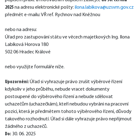
popisem praxe a motivačním dopisem zasílejte
 do 30. června 
2025 
na adresu elektronické pošty: 
ilona.labikova@uzsvm.gov.cz
předmět e-mailu: VŘ ref. Rychnov nad Kněžnou
nebo na adresu:
Úřad pro zastupování státu ve věcech majetkových Ing. Ilona 
Labíková Horova 180
502 06 Hradec Králové
nebo využijte formuláře níže.
Upozornění:
 Úřad si vyhrazuje právo zrušit výběrové řízení 
kdykoliv v jeho průběhu, nebude vracet dokumenty 
postoupené do výběrového řízení a nebude sdělovat 
uchazečům (uchazečkám), kteří nebudou vybráni na pracovní 
pozici, která je předmětem tohoto výběrového řízení, důvody 
takového rozhodnutí. Úřad si dále vyhrazuje právo nepřijmout 
žádného z uchazečů.
Do:
 30. 06. 2025