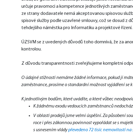
určuje pravomoci a kompetence jednotlivých zaměstnan
ze strany dodavatele nemá akceptovanou spisovou službu 
spisové služby podle uzavřené smlouvy, což se dosud z d
tehdejšího náměstka pro Informatiku a projektové řízení.
ÚZSVM se z uvedených důvodů toho domnívá, že za anonym
kontrolou.   
Z důvodu transparentnosti zveřejňujeme kompletní odpo
O údajné stížnosti nemáme žádné informace, pokud jí máte k 
zaměstnance, prosíme o standardní možnost vyjádření se k
K jednotlivým bodům, které uvádíte, a které vůbec neodpovída
K žádnému exodu vedoucích zaměstnanců nedochází, ne
V oblasti prodejů jsme velmi úspěšní. Za působení so
roce i přes zákonnou povinnost vypořádat se s majetk
s usnesením vlády
převedeno 72 tisíc nemovitostí na 