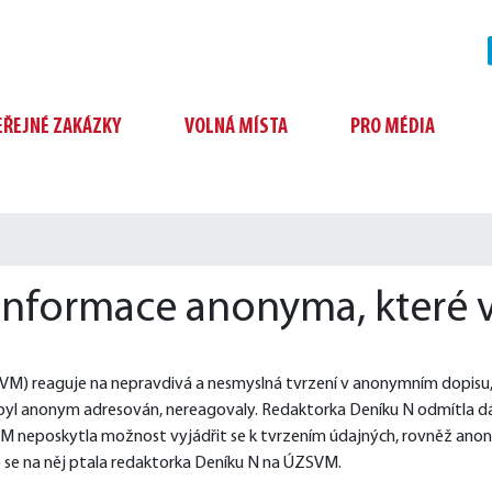
EŘEJNÉ ZAKÁZKY
VOLNÁ MÍSTA
PRO MÉDIA
informace anonyma, které 
) reaguje na nepravdivá a nesmyslná tvrzení v anonymním dopisu, kte
byl anonym adresován, nereagovaly. Redaktorka Deníku N odmítla dá
VM neposkytla možnost vyjádřit se k tvrzením údajných, rovněž an
co se na něj ptala redaktorka Deníku N na ÚZSVM. 