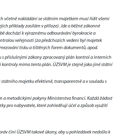
ch včetně nakládání se státním majetkem musí řídit všemi
jich příklady zasílám v příloze). Jde o běžné zákonné
obě dochází k výraznému odbourávání byrokracie a
ntrolou veřejnosti (za předchozích vedení byl majetek
omezování tisku a tištěných forem dokumentů, apod.
u s příslušnými zákony zpracovaný plán kontrol a interních
kontroly mimo tento plán. ÚZSVM je stejně jako jiné státní
státního majetku efektivně, transparentně a v souladu s
 a metodickými pokyny Ministerstva financí. Každá žádost
y pro nabyvatele, které zohledňují účel a způsob využití
práv činí ÚZSVM takové úkony, aby u pohledávek nedošlo k