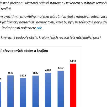
 výrazně překonali ukazatel příjmů stanovený zákonem o státním rozpoč
realitě.
ím využitím nemovitého majetku státu“, nicméně v minulých letech za s
 již fakticky nenachází nemovitosti, které by byly bezdůvodně nevyužív
u. Podrobnosti naleznete
zde
.
výrazné podpoře obcí a krajů v jejich rozvoji (viz následující graf).