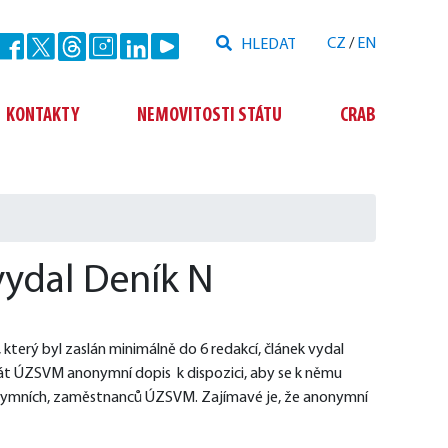
Hledat
CZ
/
EN
Odeslat
KONTAKTY
NEMOVITOSTI STÁTU
CRAB
vydal Deník N
rý byl zaslán minimálně do 6 redakcí, článek vydal 
t ÚZSVM anonymní dopis  k dispozici, aby se k němu 
onymních, zaměstnanců ÚZSVM. Zajímavé je, že anonymní 