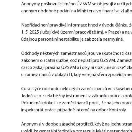
Anonymy poškozující jméno ÚZSVM se objevují v určitých č
anonym obdobné podání na Ministerstvo financí se zfalš
Například není pravdivá informace hned v úvodu článku,
1. 5. 2025 slučují dvě územní pracoviště (mj. v Praze) a 
údajnou personální nestabilitu je tak zcela nesmyslné.
Odchody některých zaměstnanců jsou ve skutečnosti často m
zákonem o státní službě, což neplatí pro ÚZSVM. Zaměstn
často získají praxi na ÚZSVM a i díky ní složí „úřednické“ 
u zaměstnanců v oblasti IT, kdy veřejná sféra zpravidl
Co se týče odchodu některých zaměstnanců ve zkušební d
Jedná se o zcela běžný instrument v zákoníku práce a po
Pokud má kdokoli ze zaměstnanců pocit, že na jeho pracov
inspektorát práce, případně interně na odbor Kontroly.  
Anonym si v dopise zásadně protiřečí, když na jednu stra
uvádí, že generální ředitelka prosazuje jakési nestandard