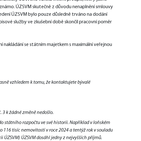
 známo. ÚZSVM skutečně z důvodu nenaplnění smlouvy 
 vedení ÚZSVM bylo pouze důsledně trváno na dodání 
isové služby ve zkušební době skončil pracovní poměr 
 nakládání se státním majetkem s maximální veřejnou 
časně vzhledem k tomu, že kontaktujete bývalé 
č. 3 k žádné změně nedošlo.
 státního rozpočtu ve své historii. Například v loňském
116 tisíc nemovitostí v roce 2024 a tentýž rok v souladu
torii ÚZSVM) ÚZSVM dosáhl jedny z nejvyšších příjmů.