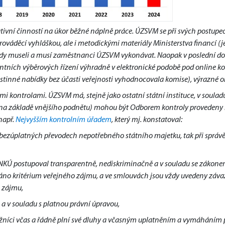
tivní činností na úkor běžné náplně práce. ÚZSVM se při svých postupe
ováděcí vyhláškou, ale i metodickými materiály Ministerstva financí (je
 vždy museli a musí zaměstnanci ÚZSVM vykonávat. Naopak v poslední d
entních výběrových řízení výhradně v elektronické podobě pod online ko
stinné nabídky bez účasti veřejnosti vyhodnocovala komise), výrazné 
 kontrolami. ÚZSVM má, stejně jako ostatní státní instituce, v soulad
 na základě vnějšího podnětu) mohou být Odborem kontroly provedeny i 
např.
Nejvyšším kontrolním úřadem
, který mj. konstatoval:
 bezúplatných převodech nepotřebného státního majetku, tak při správě 
KÚ postupoval transparentně, nediskriminačně a v souladu se zákonem
áno kritérium veřejného zájmu, a ve smlouvách jsou vždy uvedeny závazk
 zájmu,
a v souladu s platnou právní úpravou,
žníci včas a řádně plní své dluhy a včasným uplatněním a vymáháním 