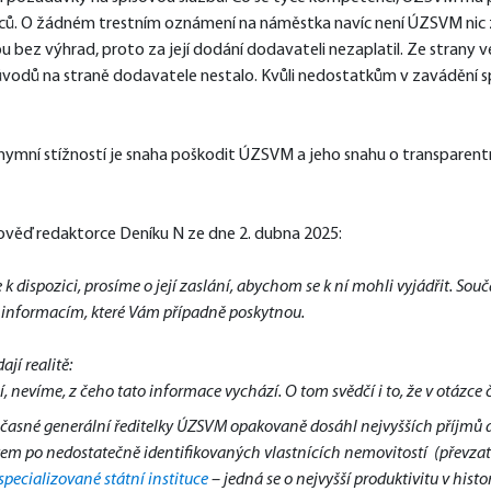
ců. O žádném trestním oznámení na náměstka navíc není ÚZSVM nic
bez výhrad, proto za její dodání dodavateli nezaplatil. Ze strany
ůvodů na straně dodavatele nestalo. Kvůli nedostatkům v zavádění sp
ní stížností je snaha poškodit ÚZSVM a jeho snahu o transparentní
věď redaktorce Deníku N ze dne 2. dubna 2025:
dispozici, prosíme o její zaslání, abychom se k ní mohli vyjádřit. Sou
 informacím, které Vám případně poskytnou.
jí realitě:
víme, z čeho tato informace vychází. O tom svědčí i to, že v otázce 
učasné generální ředitelky ÚZSVM opakovaně dosáhl nejvyšších příjmů do
em po nedostatečně identifikovaných vlastnících nemovitostí (převzato 
specializované státní instituce
– jedná se o nejvyšší produktivitu v his