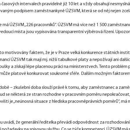
asových intervalech pravidelně již 10 let a vždy obsahují nesmyslná 
ovaným podpisem zaměstnankyně ÚZSVM, která se od něj nejen zcela
 že má ÚZSVM „226 pracovníků“. ÚZSVM má více než 1 500 zaměstnanc
na vedoucí místa jsou vypisována transparentní výběrová řízení. Upoz
otivovány faktem, že je v Praze velká konkurence státních institucí 
anci ÚZSVM tak mají mj. nižší tabulkové platy a nepožívají ani dal
zkoušky a získají lépe placenou práci na ministerstvech. Tento problém
a nemůže platově konkurovat soukromé sféře. Dalším možným faktore
obě – zkušební doba slouží právě k tomu, aby zaměstnanec a zaměs
kud se některá ze stran rozhodne v pracovním poměru nepokračovat, 
išti je „neúnosná situace z hlediska pracovněprávních poměrů“, má m
nu uvádí, že generální ředitelka převádí odpovědnost za rozhodování
ní požadavky na spisovou službu. Co se týče kompetencí, ÚZSVM má pra