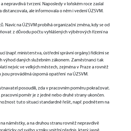
a nepravdivá tvrzení. Naposledy v loňském roce zaslal 
 distancovala, ale informovala o něm i vedení ÚZSVM.
ů. Navíc na ÚZSVM probíhá organizační změna, kdy se od 
orňovat z důvodu počtu vyhlášených výběrových řízení na 
(např. ministerstva, ústřední správní orgány) řídícími se 
ších výhod daných služebním zákonem. Zaměstnanci tak 
 platí nejvíc ve velkých městech, zejména v Praze a rovněž 
m jsou prováděná úsporná opatření  na ÚZSVM.
tnavatel posoudili, zda v pracovním poměru pokračovat. 
pracovní poměr je z jedné nebo druhé strany ukončen. 
ožnost tuto situaci standardně řešit, např. podnětem na 
 na náměstky, a na druhou stranu rovněž nepravdivě 
kticky od svého vzniku vnitřní předpis, který jasně 