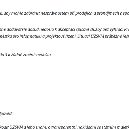
ak, aby mohla zabránit nesprávnostem při prodejích a pronájmech nepo
ně dodavatele dosud nedošlo k akceptaci spisové služby bez výhrad. Prá
stka pro Informatiku a projektové řízení. Situaci ÚZSVM průběžně řeší
odu 3 k žádné změně nedošlo.
dpovědi.
škodit ÚZSVM a jeho snahu o transparentní nakládání se státním majet