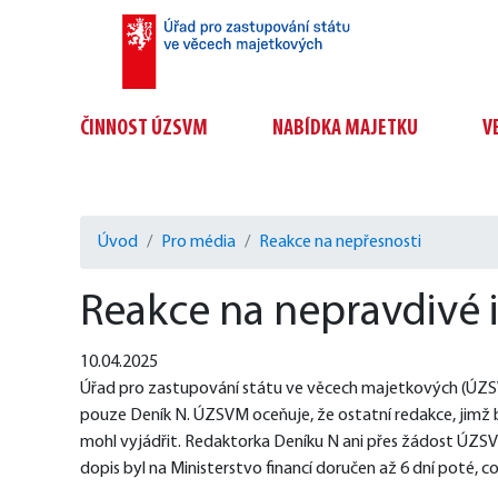
ČINNOST ÚZSVM
NABÍDKA MAJETKU
V
Úvod
Pro média
Reakce na nepřesnosti
Reakce na nepravdivé 
10.04.2025
Úřad pro zastupování státu ve věcech majetkových (ÚZSVM
pouze Deník N. ÚZSVM oceňuje, že ostatní redakce, jimž 
mohl vyjádřit. Redaktorka Deníku N ani přes žádost ÚZS
dopis byl na Ministerstvo financí doručen až 6 dní poté, 