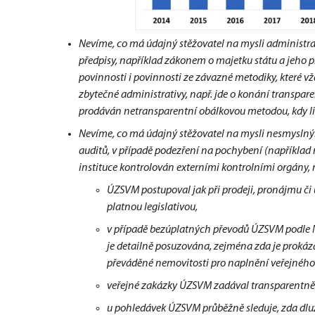
Nevíme, co má údajný stěžovatel na mysli administra
předpisy, například zákonem o majetku státu a jeho pr
povinnosti i povinnosti ze závazné metodiky, které
zbytečné administrativy, např. jde o konání transpar
prodáván netransparentní obálkovou metodou, kdy li
Nevíme, co má údajný stěžovatel na mysli nesmyslnými
auditů, v případě podezření na pochybení (například
instituce kontrolován externími kontrolními orgány, 
ÚZSVM postupoval jak při prodeji, pronájmu či
platnou legislativou,
v případě bezúplatných převodů ÚZSVM podle N
je detailně posuzována, zejména zda je prokáz
převáděné nemovitosti pro naplnění veřejného
veřejné zakázky ÚZSVM zadával transparentně 
u pohledávek ÚZSVM průběžně sleduje, zda dlu