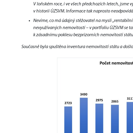
V loňském roce, i ve všech předchozích letech, jsme
v historii ÚZSVM. Informace tak naprosto neodpovídá 
Nevíme, co má údajný stěžovatel na mysli „rentabiln
nevyužívaných nemovitostí – v portfoliu ÚZSVM se tak
k zásadnímu poklesu bezprizorních nemovitostí stát
Současně byla spuštěna inventura nemovitostí státu a došlo k 