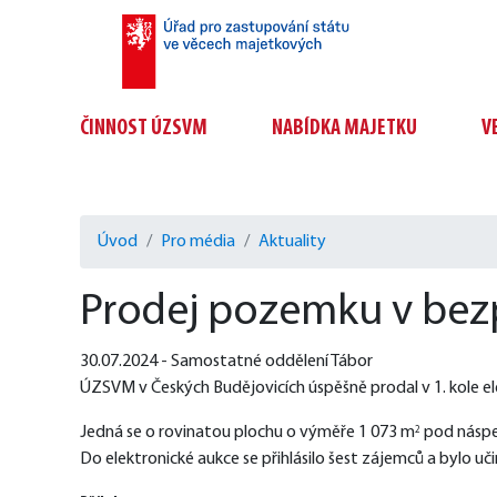
ČINNOST ÚZSVM
NABÍDKA MAJETKU
V
Úvod
Pro média
Aktuality
Prodej pozemku v bezp
30.07.2024 - Samostatné oddělení Tábor
ÚZSVM v Českých Budějovicích úspěšně prodal v 1. kole ele
Jedná se o rovinatou plochu o výměře 1 073 m
 pod náspe
2
Do elektronické aukce se přihlásilo šest zájemců a bylo uči