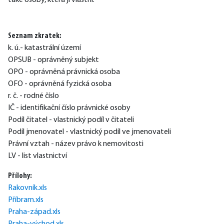
také osoby, která jí vlastní.
Seznam zkratek:
k. ú.- katastrální území
OPSUB - oprávněný subjekt
OPO - oprávněná právnická osoba
OFO - oprávněná fyzická osoba
r. č. - rodné číslo
IČ - identifikační číslo právnické osoby
Podíl čitatel - vlastnický podíl v čitateli
Podíl jmenovatel - vlastnický podíl ve jmenovateli
Právní vztah - název právo k nemovitosti
LV - list vlastnictví
Přílohy:
Rakovník.xls
Příbram.xls
Praha-západ.xls