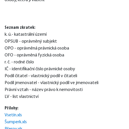
osoby, která jí vlastní.
Seznam zkratek:
k. ú.- katastrální území
OPSUB - oprávněný subjekt
OPO - oprávněná právnická osoba
OFO - oprávněná fyzická osoba
r. č. - rodné číslo
IČ - identifikační číslo právnické osoby
Podíl čitatel - vlastnický podíl v čitateli
Podíl jmenovatel - vlastnický podíl ve jmenovateli
Právní vztah - název právo k nemovitosti
LV - list vlastnictví
Přílohy:
Vsetín.xls
Šumperk.xls