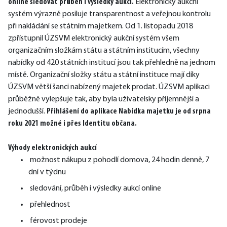
online sledovat průběh i výsledky aukcí.
 Elektronický aukční 
systém výrazně posiluje transparentnost a veřejnou kontrolu 
při nakládání se státním majetkem. Od 1. listopadu 2018 
zpřístupnil ÚZSVM elektronický aukční systém všem 
organizačním složkám státu a státním institucím, všechny 
nabídky od 420 státních institucí jsou tak přehledně na jednom 
místě. Organizační složky státu a státní instituce mají díky 
ÚZSVM větší šanci nabízený majetek prodat. ÚZSVM aplikaci 
průběžně vylepšuje tak, aby byla uživatelsky příjemnější a 
jednodušší. 
Přihlášení do aplikace Nabídka majetku je od srpna 
roku 2021 možné i přes Identitu občana.
Výhody elektronických aukcí
možnost nákupu z pohodlí domova, 24 hodin denně, 7
dní v týdnu
sledování, průběh i výsledky aukcí online
přehlednost
férovost prodeje