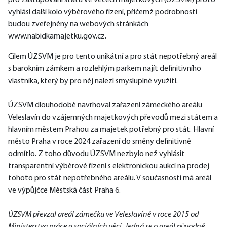
pro zastupování státu ve věcech majetkových (ÚZSVM) proto 
vyhlásí další kolo výběrového řízení, přičemž podrobnosti 
budou zveřejněny na webových stránkách 
www.nabidkamajetku.gov.cz. 
Cílem ÚZSVM je pro tento unikátní a pro stát nepotřebný areál 
s barokním zámkem a rozlehlým parkem najít definitivního 
vlastníka, který by pro něj nalezl smysluplné využití.
ÚZSVM dlouhodobě navrhoval zařazení zámeckého areálu 
Veleslavín do vzájemných majetkových převodů mezi státem a 
hlavním městem Prahou za majetek potřebný pro stát. Hlavní 
město Praha v roce 2024 zařazení do směny definitivně 
odmítlo. Z toho důvodu ÚZSVM nezbylo než vyhlásit 
transparentní výběrové řízení s elektronickou aukcí na prodej 
tohoto pro stát nepotřebného areálu. V současnosti má areál 
ve výpůjčce Městská část Praha 6. 
ÚZSVM převzal areál zámečku ve Veleslavíně v roce 2015 od 